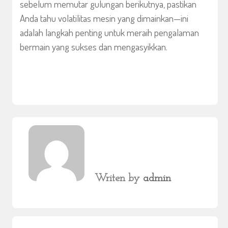
sebelum memutar gulungan berikutnya, pastikan
Anda tahu volatilitas mesin yang dimainkan—ini
adalah langkah penting untuk meraih pengalaman
bermain yang sukses dan mengasyikkan.
Writen by
admin