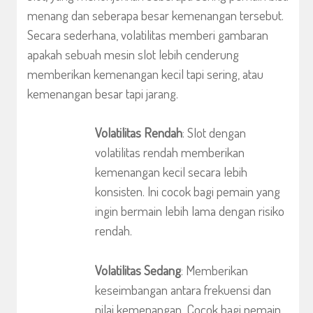
menang dan seberapa besar kemenangan tersebut.
Secara sederhana, volatilitas memberi gambaran
apakah sebuah mesin slot lebih cenderung
memberikan kemenangan kecil tapi sering, atau
kemenangan besar tapi jarang.
Volatilitas Rendah
: Slot dengan
volatilitas rendah memberikan
kemenangan kecil secara lebih
konsisten. Ini cocok bagi pemain yang
ingin bermain lebih lama dengan risiko
rendah.
Volatilitas Sedang
: Memberikan
keseimbangan antara frekuensi dan
nilai kemenangan. Cocok bagi pemain