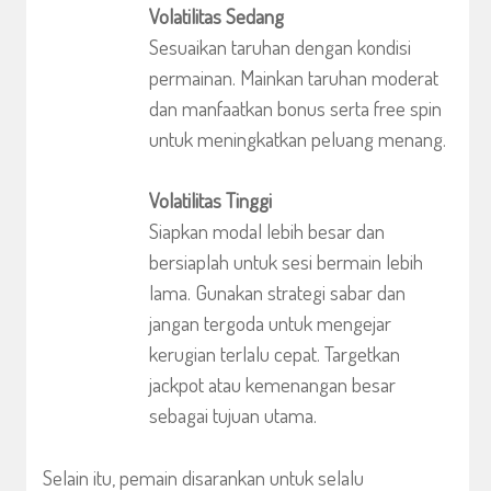
Volatilitas Sedang
Sesuaikan taruhan dengan kondisi
permainan. Mainkan taruhan moderat
dan manfaatkan bonus serta free spin
untuk meningkatkan peluang menang.
Volatilitas Tinggi
Siapkan modal lebih besar dan
bersiaplah untuk sesi bermain lebih
lama. Gunakan strategi sabar dan
jangan tergoda untuk mengejar
kerugian terlalu cepat. Targetkan
jackpot atau kemenangan besar
sebagai tujuan utama.
Selain itu, pemain disarankan untuk selalu