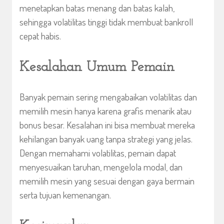
menetapkan batas menang dan batas kalah,
sehingga volatilitas tinggi tidak membuat bankroll
cepat habis.
Kesalahan Umum Pemain
Banyak pemain sering mengabaikan volatilitas dan
memilih mesin hanya karena grafis menarik atau
bonus besar. Kesalahan ini bisa membuat mereka
kehilangan banyak uang tanpa strategi yang jelas.
Dengan memahami volatilitas, pemain dapat
menyesuaikan taruhan, mengelola modal, dan
memilih mesin yang sesuai dengan gaya bermain
serta tujuan kemenangan.