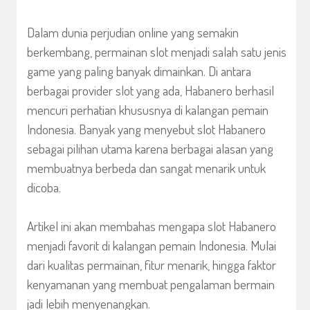
Dalam dunia perjudian online yang semakin
berkembang, permainan slot menjadi salah satu jenis
game yang paling banyak dimainkan. Di antara
berbagai provider slot yang ada, Habanero berhasil
mencuri perhatian khususnya di kalangan pemain
Indonesia. Banyak yang menyebut slot Habanero
sebagai pilihan utama karena berbagai alasan yang
membuatnya berbeda dan sangat menarik untuk
dicoba.
Artikel ini akan membahas mengapa slot Habanero
menjadi favorit di kalangan pemain Indonesia. Mulai
dari kualitas permainan, fitur menarik, hingga faktor
kenyamanan yang membuat pengalaman bermain
jadi lebih menyenangkan.