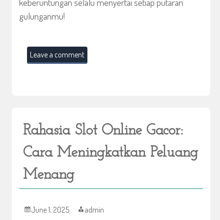
keberuntungan selalu menyertai setiap putaran
gulunganmu!
Leave a comment
Rahasia Slot Online Gacor:
Cara Meningkatkan Peluang
Menang
June 1, 2025
admin