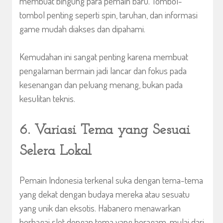
membuat bingung para pemain baru. Tombol-
tombol penting seperti spin, taruhan, dan informasi
game mudah diakses dan dipahami.
Kemudahan ini sangat penting karena membuat
pengalaman bermain jadi lancar dan fokus pada
kesenangan dan peluang menang, bukan pada
kesulitan teknis.
6. Variasi Tema yang Sesuai
Selera Lokal
Pemain Indonesia terkenal suka dengan tema-tema
yang dekat dengan budaya mereka atau sesuatu
yang unik dan eksotis. Habanero menawarkan
berbagai slot dengan tema yang beragam, mulai dari