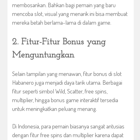
membosankan. Bahkan bagi pemain yang baru
mencoba slot, visual yang menarik ini bisa membuat
mereka betah berlama-lama di dalam game.
2. Fitur-Fitur Bonus yang
Menguntungkan
Selain tampilan yang menawan, fitur bonus di slot
Habanero juga menjadi daya tarik utama. Berbagai
fitur seperti simbol Wild, Scatter, free spins,
multiplier, hingga bonus game interaktif tersedia
untuk meningkatkan peluang menang.
Di Indonesia, para pemain biasanya sangat antusias
dengan fitur free spins dan multiplier karena dapat