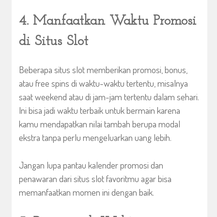
4. Manfaatkan Waktu Promosi
di Situs Slot
Beberapa situs slot memberikan promosi, bonus,
atau free spins di waktu-waktu tertentu, misalnya
saat weekend atau di jam-jam tertentu dalam sehari.
Ini bisa jadi waktu terbaik untuk bermain karena
kamu mendapatkan nilai tambah berupa modal
ekstra tanpa perlu mengeluarkan uang lebih.
Jangan lupa pantau kalender promosi dan
penawaran dari situs slot favoritmu agar bisa
memanfaatkan momen ini dengan baik.