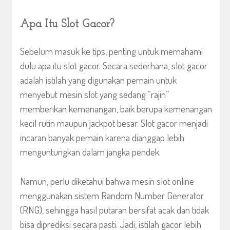
Apa Itu Slot Gacor?
Sebelum masuk ke tips, penting untuk memahami
dulu apa itu slot gacor. Secara sederhana, slot gacor
adalah istilah yang digunakan pemain untuk
menyebut mesin slot yang sedang “rajin”
memberikan kemenangan, baik berupa kemenangan
kecil rutin maupun jackpot besar. Slot gacor menjadi
incaran banyak pemain karena dianggap lebih
menguntungkan dalam jangka pendek.
Namun, perlu diketahui bahwa mesin slot online
menggunakan sistem Random Number Generator
(RNG), sehingga hasil putaran bersifat acak dan tidak
bisa diprediksi secara pasti. Jadi, istilah gacor lebih