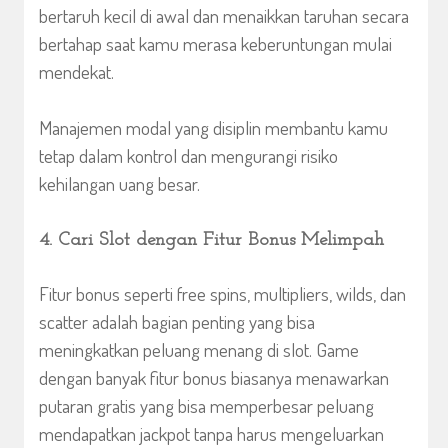
bertaruh kecil di awal dan menaikkan taruhan secara
bertahap saat kamu merasa keberuntungan mulai
mendekat.
Manajemen modal yang disiplin membantu kamu
tetap dalam kontrol dan mengurangi risiko
kehilangan uang besar.
4. Cari Slot dengan Fitur Bonus Melimpah
Fitur bonus seperti free spins, multipliers, wilds, dan
scatter adalah bagian penting yang bisa
meningkatkan peluang menang di slot. Game
dengan banyak fitur bonus biasanya menawarkan
putaran gratis yang bisa memperbesar peluang
mendapatkan jackpot tanpa harus mengeluarkan