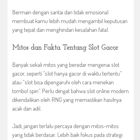
Bermain dengan santai dan tidak emosional
membuat kamu lebih mudah mengambil keputusan
yang tepat dan menghindari kesalahan fatal.
Mitos dan Fakta Tentang Slot Gacor
Banyak sekali mitos yang beredar mengenai slot
gacor, seperti “slot hanya gacor di waktu tertentu”
atau “slot bisa dipengaruhi oleh cara menekan
tombol spin”. Perlu diingat bahwa slot online modern
dikendalikan oleh RNG yang memastikan hasilnya
acak dan adil.
Jadi, jangan terlalu percaya dengan mitos-mitos
yang tidak berdasar. Lebih baik fokus pada strategi