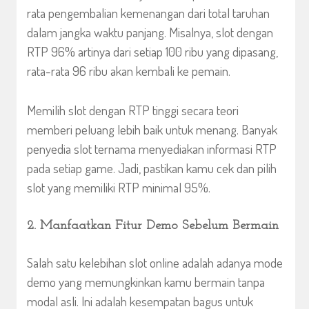
rata pengembalian kemenangan dari total taruhan
dalam jangka waktu panjang. Misalnya, slot dengan
RTP 96% artinya dari setiap 100 ribu yang dipasang,
rata-rata 96 ribu akan kembali ke pemain.
Memilih slot dengan RTP tinggi secara teori
memberi peluang lebih baik untuk menang. Banyak
penyedia slot ternama menyediakan informasi RTP
pada setiap game. Jadi, pastikan kamu cek dan pilih
slot yang memiliki RTP minimal 95%.
2. Manfaatkan Fitur Demo Sebelum Bermain
Salah satu kelebihan slot online adalah adanya mode
demo yang memungkinkan kamu bermain tanpa
modal asli. Ini adalah kesempatan bagus untuk