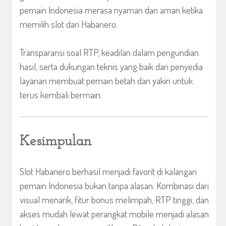
pemain Indonesia merasa nyaman dan aman ketika
memilih slot dari Habanero.
Transparansi soal RTP, keadilan dalam pengundian
hasil, serta dukungan teknis yang baik dari penyedia
layanan membuat pemain betah dan yakin untuk
terus kembali bermain.
Kesimpulan
Slot Habanero berhasil menjadi favorit di kalangan
pemain Indonesia bukan tanpa alasan. Kombinasi dari
visual menarik, fitur bonus melimpah, RTP tinggi, dan
akses mudah lewat perangkat mobile menjadi alasan