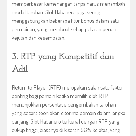
memperbesar kemenangan tanpa harus menambah
modal taruhan. Slot Habanero juga sering
menggabungkan beberapa fitur bonus dalam satu
permainan, yang membuat setiap putaran penuh
kejutan dan kesempatan.
3. RTP yang Kompetitif dan
Adil
Return to Player (RTP) merupakan salah satu faktor
penting bagi pemain ketika memilih slot. RTP
menunjukkan persentase pengembalian taruhan
yang secara teori akan diterima pemain dalam jangka
panjang. Slot Habanero terkenal dengan RTP yang
cukup tinggi, biasanya di kisaran 96% ke atas, yang