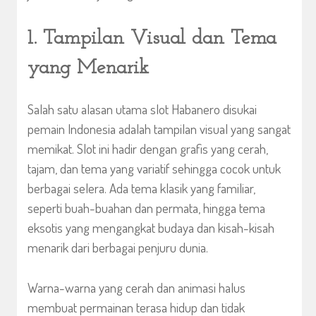
1. Tampilan Visual dan Tema
yang Menarik
Salah satu alasan utama slot Habanero disukai
pemain Indonesia adalah tampilan visual yang sangat
memikat. Slot ini hadir dengan grafis yang cerah,
tajam, dan tema yang variatif sehingga cocok untuk
berbagai selera. Ada tema klasik yang familiar,
seperti buah-buahan dan permata, hingga tema
eksotis yang mengangkat budaya dan kisah-kisah
menarik dari berbagai penjuru dunia.
Warna-warna yang cerah dan animasi halus
membuat permainan terasa hidup dan tidak