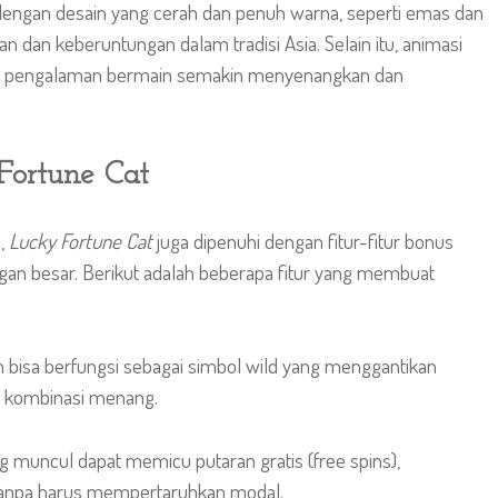
dengan desain yang cerah dan penuh warna, seperti emas dan
an keberuntungan dalam tradisi Asia. Selain itu, animasi
uat pengalaman bermain semakin menyenangkan dan
Fortune Cat
,
Lucky Fortune Cat
juga dipenuhi dengan fitur-fitur bonus
 besar. Berikut adalah beberapa fitur yang membuat
bisa berfungsi sebagai simbol wild yang menggantikan
 kombinasi menang.
g muncul dapat memicu putaran gratis (free spins),
tanpa harus mempertaruhkan modal.