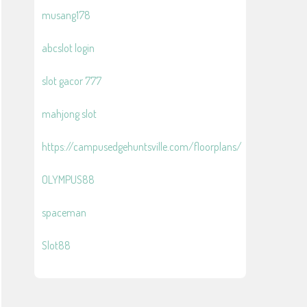
musang178
abcslot login
slot gacor 777
mahjong slot
https://campusedgehuntsville.com/floorplans/
OLYMPUS88
spaceman
Slot88