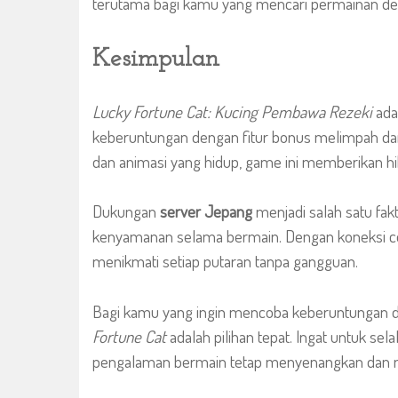
terutama bagi kamu yang mencari permainan de
Kesimpulan
Lucky Fortune Cat: Kucing Pembawa Rezeki
ada
keberuntungan dengan fitur bonus melimpah da
dan animasi yang hidup, game ini memberikan h
Dukungan
server Jepang
menjadi salah satu fa
kenyamanan selama bermain. Dengan koneksi ce
menikmati setiap putaran tanpa gangguan.
Bagi kamu yang ingin mencoba keberuntungan d
Fortune Cat
adalah pilihan tepat. Ingat untuk se
pengalaman bermain tetap menyenangkan dan 