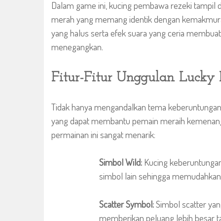
Dalam game ini, kucing pembawa rezeki tampil 
merah yang memang identik dengan kemakmuran d
yang halus serta efek suara yang ceria memb
menegangkan.
Fitur-Fitur Unggulan Lucky 
Tidak hanya mengandalkan tema keberuntungan
yang dapat membantu pemain meraih kemenangan
permainan ini sangat menarik:
Simbol Wild:
Kucing keberuntungan 
simbol lain sehingga memudahkan
Scatter Symbol:
Simbol scatter yan
memberikan peluang lebih besar 