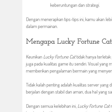
keberuntungan dan strategi.
Dengan menerapkan tips-tips ini, kamu akan leb
dalam permainan.
Mengapa Lucky Fortune Cat 
Keunikan
Lucky Fortune Cat
tidak hanya terleta
juga pada kualitas game itu sendiri. Visual yang 
memberikan pengalaman bermain yang menyen
Tidak kalah penting adalah kualitas server yang
berjalan dengan stabil dan aman, dua hal yang sa
Dengan semua kelebihan ini,
Lucky Fortune Cat
m